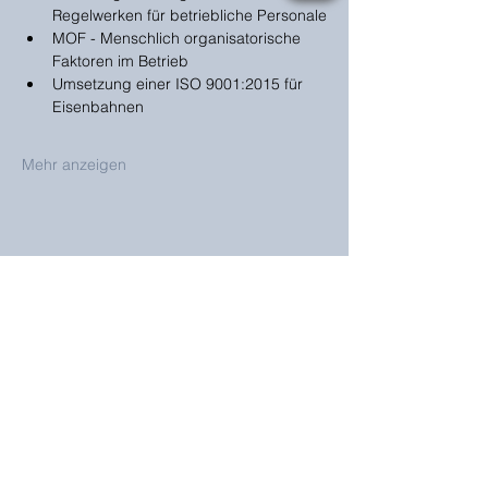
Regelwerken für betriebliche Personale
MOF - Menschlich organisatorische 
Faktoren im Betrieb
Umsetzung einer ISO 9001:2015 für 
Eisenbahnen
Mehr anzeigen
Bahndienstleistungen
Sebastian Schlemmer
GmbH
Postanschrift
Bahnhofstraße 7
21714 Hammah
Sitz & Rechnungsanschrift
Bahnhofstraße 7
21714 Hammah