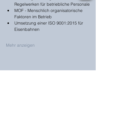
Regelwerken für betriebliche Personale
MOF - Menschlich organisatorische 
Faktoren im Betrieb
Umsetzung einer ISO 9001:2015 für 
Eisenbahnen
Mehr anzeigen
Bahndienstleistungen
Sebastian Schlemmer
GmbH
Postanschrift
Bahnhofstraße 7
21714 Hammah
Sitz & Rechnungsanschrift
Bahnhofstraße 7
21714 Hammah