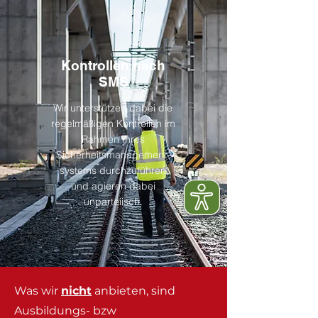
Kontrollen nach
SMS
Wir unterstützen dabei die
regelmäßigen Kontrollen im
Rahmen Ihres
Sicherheitsmanagement-
systems durchzuführen
und agieren dabei
unparteiisch.
Was wir
nicht
anbieten, sind
Ausbildungs- bzw