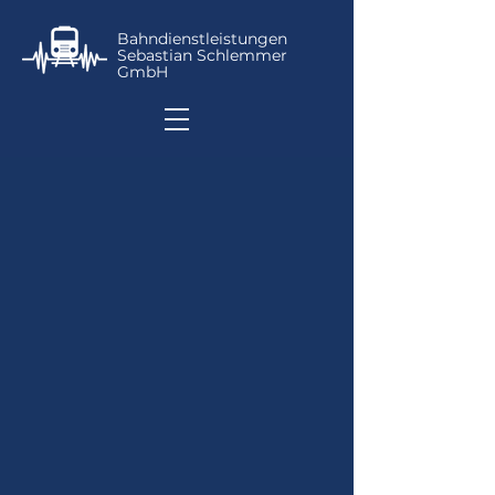
Bahndienstleistungen
Sebastian Schlemmer
GmbH
Eisenbahn
aus
Leidenschaft
–
mit Sicherheit!
—