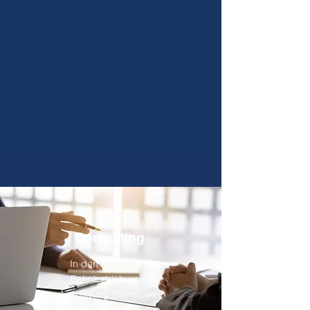
Wir sind Ihr
Dienstleister für die
Aus- und
Weiterbildung Ihrer
Mitarbeitenden im
Bahnbetrieb.
Consulting
In den Bereichen
Bahnbetrieb und
Ausbildung stehen wir
Ihnen gerne als externe