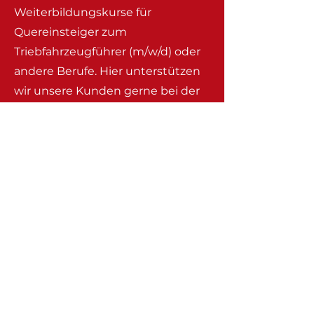
Weiterbildungskurse für
Quereinsteiger zum
Triebfahrzeugführer (m/w/d) oder
andere Berufe. Hier unterstützen
wir unsere Kunden gerne bei der
Durchführung, führen derzeit
allerdings selbst keine solcher
Kurse durch.
Kontakt
Bahndienstleistungen
Sebastian Schlemmer
GmbH
Postanschrift
Bahnhofstraße 7
21714 Hammah